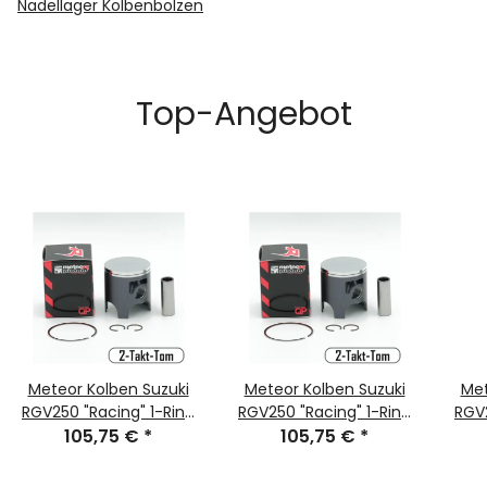
Nadellager Kolbenbolzen
Top-Angebot
Meteor Kolben Suzuki
Meteor Kolben Suzuki
Met
RGV250 "Racing" 1-Ring
RGV250 "Racing" 1-Ring
RGV2
105,75 €
55,950
*
105,75 €
55,970
*