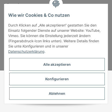
Informationen
Wie wir Cookies & Co nutzen
Gesetzliche Informationen
Durch Klicken auf „Alle akzeptieren“ gestatten Sie den
Einsatz folgender Dienste auf unserer Website: YouTube,
Vimeo. Sie können die Einstellung jederzeit ändern
(Fingerabdruck-Icon links unten). Weitere Details finden
Sie unte
Konfigurieren
und in unserer
Datenschutzerklärung
.
* Alle Preise inkl. gesetzlicher USt., zzgl.
Versand
Alle akzeptieren
Powered by
JTL-Shop
Konfigurieren
Ablehnen