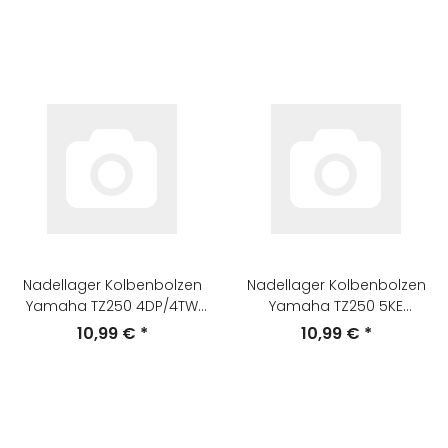
Nadellager Kolbenbolzen
Nadellager Kolbenbolzen
Yamaha TZ250 4DP/4TW
Yamaha TZ250 5KE
16x21x19,5mm
15x19x17,3mm
10,99 €
*
10,99 €
*