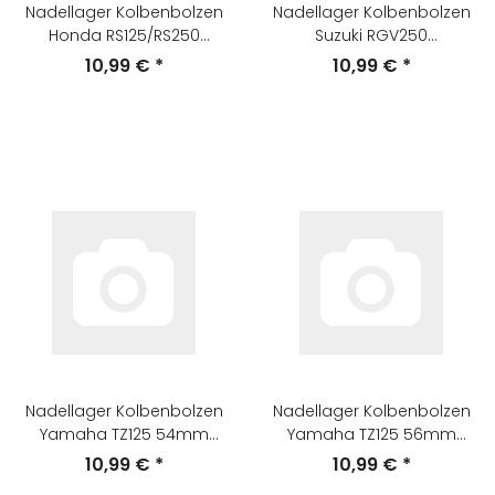
Nadellager Kolbenbolzen
Nadellager Kolbenbolzen
Honda RS125/RS250
Suzuki RGV250
15x19x17,3mm
16x20x17,3mm
10,99 €
*
10,99 €
*
Nadellager Kolbenbolzen
Nadellager Kolbenbolzen
Yamaha TZ125 54mm
Yamaha TZ125 56mm
15x19x17,3mm
16x21x19,5mm
10,99 €
*
10,99 €
*