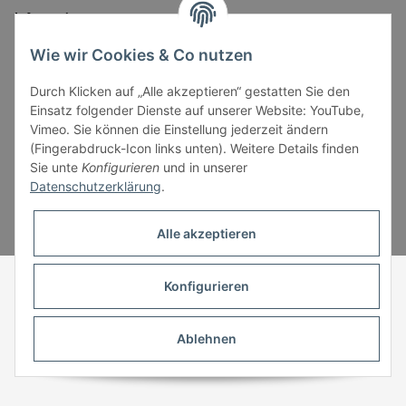
Informationen
Wie wir Cookies & Co nutzen
Gesetzliche Informationen
Durch Klicken auf „Alle akzeptieren“ gestatten Sie den
Einsatz folgender Dienste auf unserer Website: YouTube,
Vimeo. Sie können die Einstellung jederzeit ändern
(Fingerabdruck-Icon links unten). Weitere Details finden
Sie unte
Konfigurieren
und in unserer
Datenschutzerklärung
.
* Alle Preise inkl. gesetzlicher USt., zzgl.
Versand
Alle akzeptieren
Powered by
JTL-Shop
Konfigurieren
Ablehnen