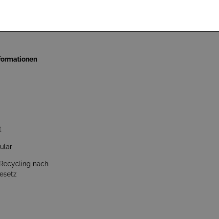
nformationen
t
ular
 Recycling nach
esetz