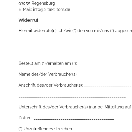
93055 Regensburg
E-Mail: info@2-takt-tom.de
Widerruf
Hiermit widerrufe(n) ich/wir (*) den von mir/uns (*) abges
___________________________________________________
___________________________________________________
Bestellt am (*)/erhalten am (*): __________________________
Name des/der Verbraucher(s): _________________________
Anschrift des/der Verbraucher(s): _______________________
____________________________________________________
Unterschrift des/der Verbraucher(s) (nur bei Mitteilung auf
Datum: _______________________________________
(*) Unzutreffendes streichen.