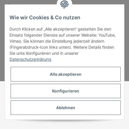
Informationen
Wie wir Cookies & Co nutzen
Gesetzliche Informationen
Durch Klicken auf „Alle akzeptieren“ gestatten Sie den
Einsatz folgender Dienste auf unserer Website: YouTube,
Vimeo. Sie können die Einstellung jederzeit ändern
(Fingerabdruck-Icon links unten). Weitere Details finden
Sie unte
Konfigurieren
und in unserer
Datenschutzerklärung
.
* Alle Preise inkl. gesetzlicher USt., zzgl.
Versand
Alle akzeptieren
Powered by
JTL-Shop
Konfigurieren
Ablehnen