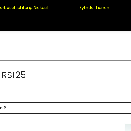
derbeschichtung Nickasil
Zylinder honen
a RS125
on 6