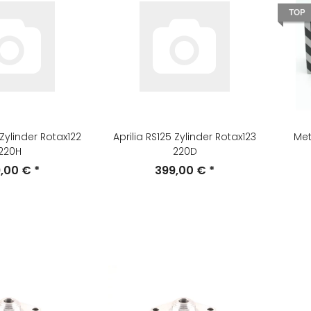
TOP
 Zylinder Rotax122
Aprilia RS125 Zylinder Rotax123
Met
220H
220D
9,00 €
*
399,00 €
*