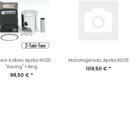
eor Kolben Aprilia RS125
Motorlagersatz Aprilia RS125
"Racing" 1-Ring
109,50 €
*
98,50 €
*