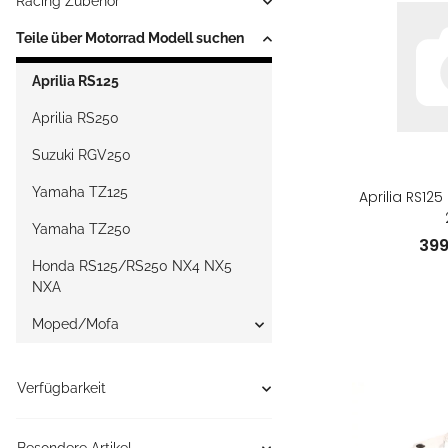
Racing Zubehör
Teile über Motorrad Modell suchen
Aprilia RS125
Aprilia RS250
Suzuki RGV250
Yamaha TZ125
Aprilia RS125
Yamaha TZ250
39
Honda RS125/RS250 NX4 NX5
NXA
Moped/Mofa
Verfügbarkeit