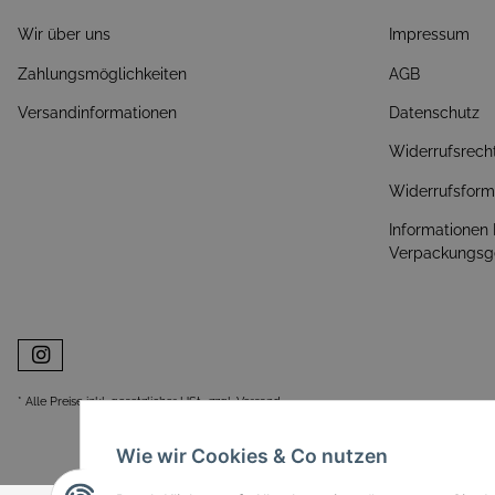
Wir über uns
Impressum
Zahlungsmöglichkeiten
AGB
Versandinformationen
Datenschutz
Widerrufsrech
Widerrufsform
Informationen
Verpackungsg
* Alle Preise inkl. gesetzlicher USt., zzgl.
Versand
Wie wir Cookies & Co nutzen