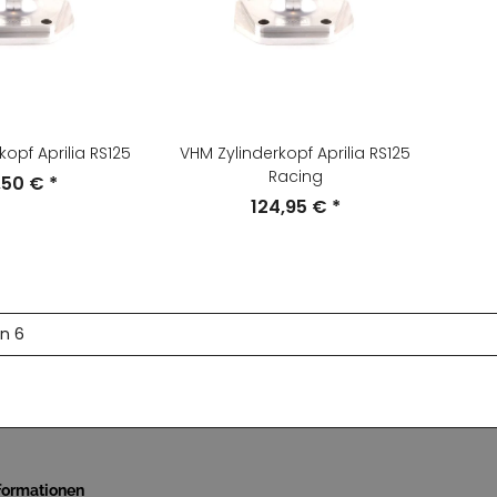
kopf Aprilia RS125
VHM Zylinderkopf Aprilia RS125
Racing
,50 €
*
124,95 €
*
on 6
nformationen