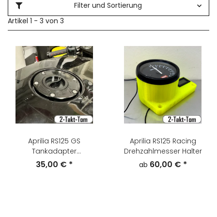
Filter und Sortierung
Artikel 1 - 3 von 3
Aprilia RS125 GS
Aprilia RS125 Racing
Tankadapter
Drehzahlmesser Halter
Schnellverschluß
35,00 €
*
60,00 €
*
ab