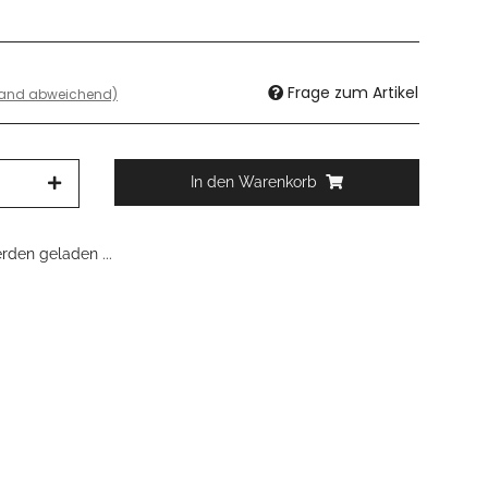
Frage zum Artikel
land abweichend)
In den Warenkorb
den geladen ...