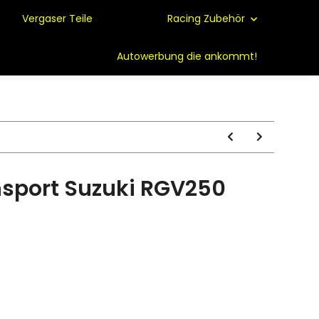
Vergaser Teile
Racing Zubehör
Autowerbung die ankommt!
nnsport Suzuki RGV250