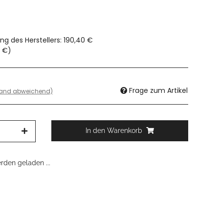
ng des Herstellers
:
190,40 €
0 €
)
Frage zum Artikel
land abweichend)
In den Warenkorb
den geladen ...