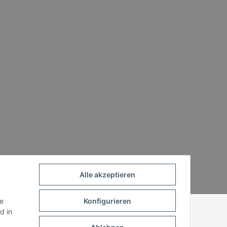
Alle akzeptieren
Powered by
JTL-Shop
ie
Konfigurieren
d in