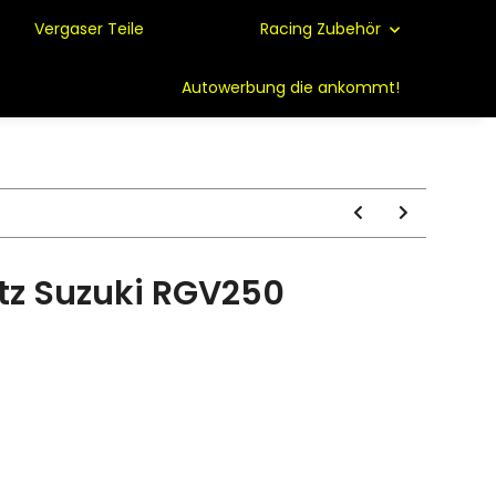
Vergaser Teile
Racing Zubehör
Autowerbung die ankommt!
tz Suzuki RGV250