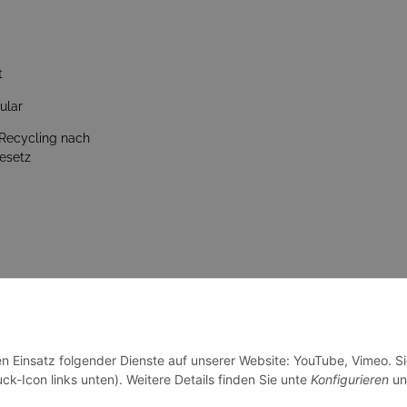
t
ular
 Recycling nach
esetz
en Einsatz folgender Dienste auf unserer Website: YouTube, Vimeo. S
ck-Icon links unten). Weitere Details finden Sie unte
Konfigurieren
un