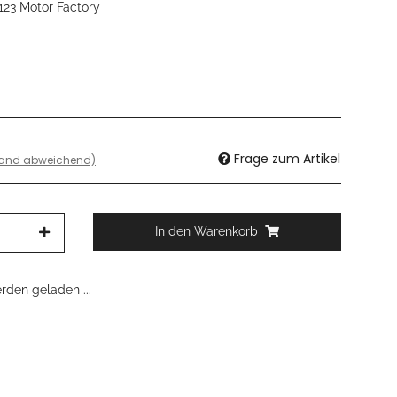
123 Motor Factory
Frage zum Artikel
land abweichend)
In den Warenkorb
den geladen ...