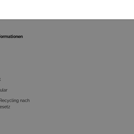
nformationen
t
ular
 Recycling nach
esetz