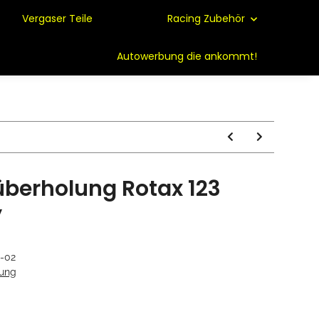
Vergaser Teile
Racing Zubehör
Autowerbung die ankommt!
überholung Rotax 123
y
-02
lung