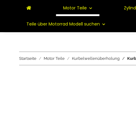
Motor Teile
Zylin
Teile über Motorrad Modell suchen
Startseite
Motor Teile
Kurbelwellenüberholung
Kurb