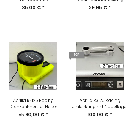
Schnellverschluß
35,00 €
*
29,95 €
*
TOP
Aprilia RS125 Racing
Aprilia RS125 Racing
Drehzahlmesser Halter
Umlenkung mit Nadellager
60,00 €
*
100,00 €
*
ab