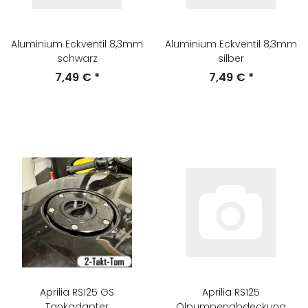
Aluminium Eckventil 8,3mm
Aluminium Eckventil 8,3mm
schwarz
silber
7,49 €
*
7,49 €
*
Aprilia RS125 GS
Aprilia RS125
Tankadapter
Ölpumpenabdeckung