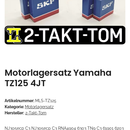
Motorlagersatz Yamaha
TZ125 4JT
Artikelnummer:
MLS-TZ125
Kategorie:
Motorlagersatz
Hersteller:
2-Takt-Tom
NJ305ecp C3 NJ305ecp C3 RNA4904 6303 TN9 C3 61901 6203