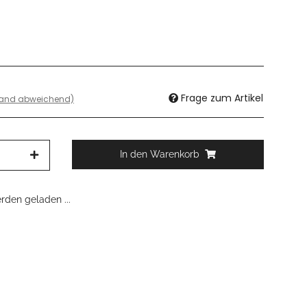
Frage zum Artikel
land abweichend)
In den Warenkorb
den geladen ...