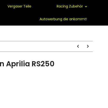
Vergaser Teile
Racing Zubehör
Autowerbung die ankommt!
n Aprilia RS250