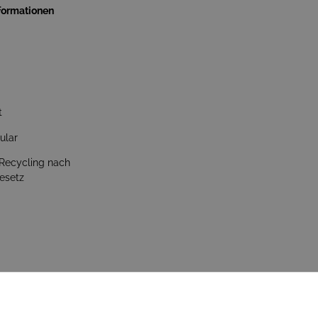
nformationen
t
ular
 Recycling nach
esetz