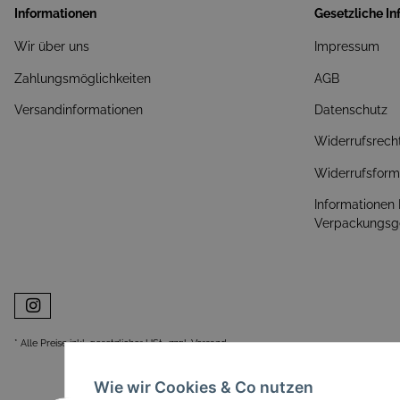
Informationen
Gesetzliche I
Wir über uns
Impressum
Zahlungsmöglichkeiten
AGB
Versandinformationen
Datenschutz
Widerrufsrech
Widerrufsform
Informationen
Verpackungsg
* Alle Preise inkl. gesetzlicher USt., zzgl.
Versand
Wie wir Cookies & Co nutzen