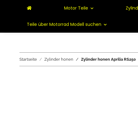
Motor Teile
Zylin
Teile über Motorrad Modell suchen
Startseite
Zylinder honen
Zylinder honen Aprilia RS250