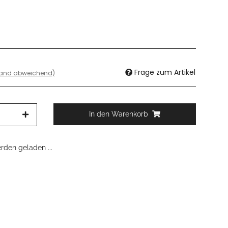
Frage zum Artikel
land abweichend)
In den Warenkorb
den geladen ...