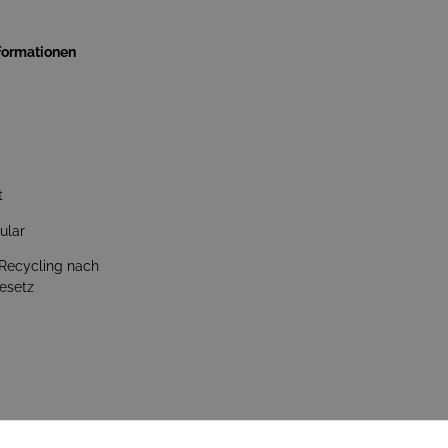
nformationen
t
ular
 Recycling nach
esetz