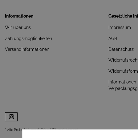
Informationen
Gesetzliche I
Wir über uns
Impressum
Zahlungsmöglichkeiten
AGB
Versandinformationen
Datenschutz
Widerrufsrech
Widerrufsform
Informationen
Verpackungsg
* Alle Preise inkl. gesetzlicher USt., zzgl.
Versand