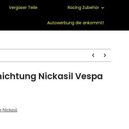
Vergaser Teile
Racing Zubehör
Autowerbung die ankommt!
hichtung Nickasil Vespa
 Nickasil